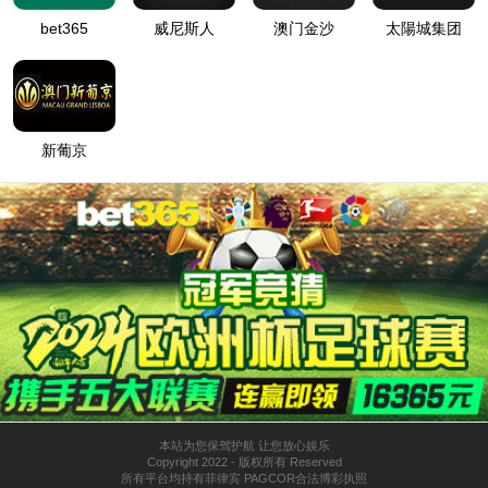
1
2
3
当前位置：
太阳网集团tcy8722