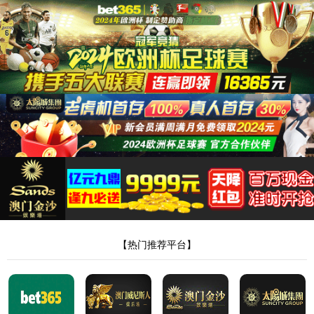
太阳网集团tcy8722
您好，欢迎访问太阳网集团tcy8722(Macau)股份有限公司-Official website网站！
中 文
|
English
|
网站地图
|
联系我们
专注动力/储能电池
集研发、生产及销售
网站首页
太阳网集团tcy8722
关于我们