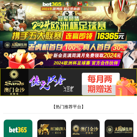
太阳网集团tcy8722
您好，欢迎访问太阳网集团tcy8722(Macau)股份有限公司-Official website网站！
中 文
|
English
|
网站地图
|
联系我们
专注动力/储能电池
集研发、生产及销售
网站首页
太阳网集团tcy8722
关于我们