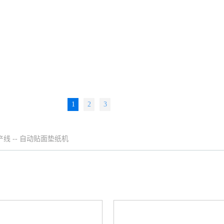
1
2
3
产线
--
自动贴面垫纸机